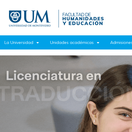
Pasar
al
contenido
principal
La Universidad
Unidades académicas
Admisiones