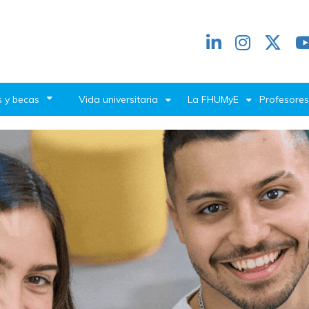
Redes
header
 y becas
Vida universitaria
La FHUMyE
Profesores