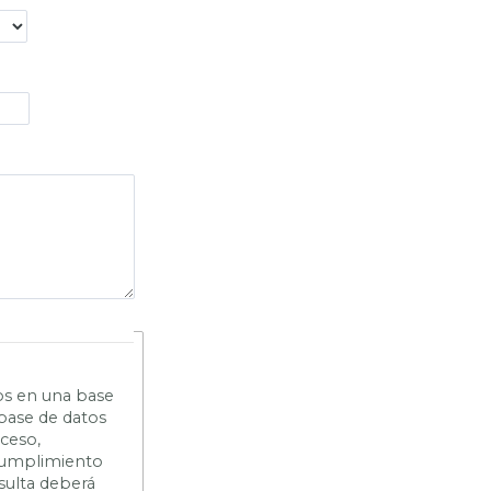
os en una base
 base de datos
cceso,
n cumplimiento
sulta deberá