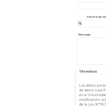
Carrera de in
Mensaje
Términos
L
os datos perso
de datos cuya f
es la Universid
rectificación, 
de la Ley N°18.