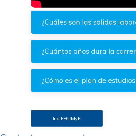
¿Cuáles son las salidas labor
¿Cuántos años dura la carre
¿Cómo es el plan de estudios
Ir a FHUMyE