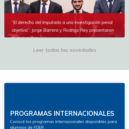
“El derecho del imputado a una investigación penal
objetiva”: Jorge Barrera y Rodrigo Rey presentaron
su nuevo libro
El libro discute la legitimidad democrática y los límites
Leer todas las novedades
epistémicos del proceso penal
Ver más
PROGRAMAS INTERNACIONALES
Conocé los programas internacionales disponibles para
alumnos de FDER