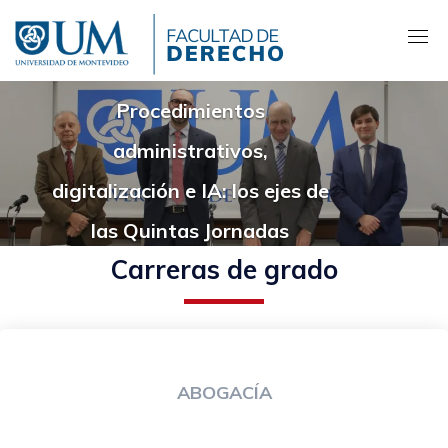
Pasar
al
contenido
principal
Procedimientos
administrativos,
digitalización e IA: los ejes de
las Quintas Jornadas
Carreras de grado
Montevideanas de Derecho
Administrativo Prof. Dr.
Mariano R. Brito
ABOGACÍA