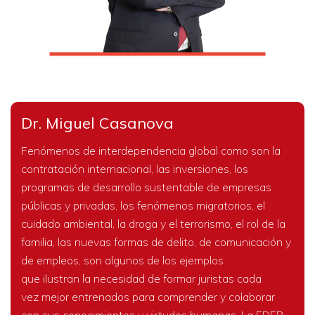
Dr. Miguel Casanova
Fenómenos de interdependencia global como son la
contratación internacional, las inversiones, los
programas de desarrollo sustentable de empresas
públicas y privadas, los fenómenos migratorios, el
cuidado ambiental, la droga y el terrorismo, el rol de la
familia, las nuevas formas de delito, de comunicación y
de empleos, son algunos de los ejemplos
que ilustran la necesidad de formar juristas cada
vez mejor entrenados para comprender y colaborar