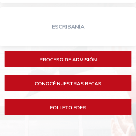
ESCRIBANÍA
Carreras
PROCESO DE ADMISIÓN
de
grado-
CONOCÉ NUESTRAS BECAS
Derecho
FOLLETO FDER