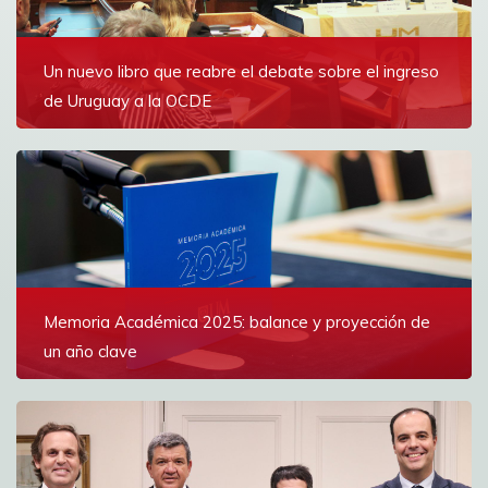
Ver más
Un nuevo libro que reabre el debate sobre el ingreso
de Uruguay a la OCDE
El tributarista Carlos Loaiza Keel presentó su tesis de
doctorado junto con Ignacio Munyo y Enrique Iglesias;
el ministro Gabriel Oddone ponderó la obra
Ver más
Memoria Académica 2025: balance y proyección de
un año clave
Un documento que reúne los hitos más importantes
del 2025
Ver más