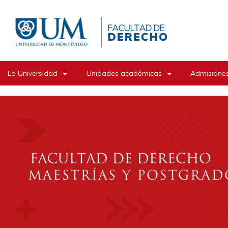
Pasar
al
contenido
principal
La Universidad
Unidades académicas
Admisiones