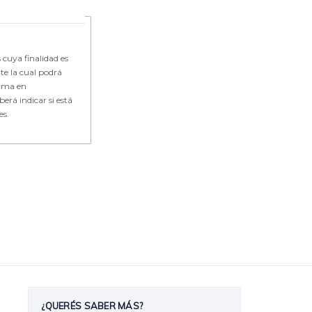
 cuya finalidad es
te la cual podrá
forma en
erá indicar si está
es.
¿QUERÉS SABER MÁS?