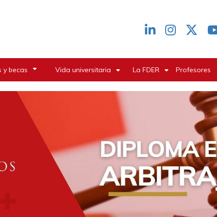
Redes
header
 y becas
Vida universitaria
La FDER
Profesores