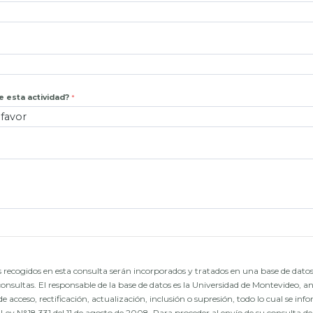
 esta actividad?
 recogidos en esta consulta serán incorporados y tratados en una base de datos
consultas. El responsable de la base de datos es la Universidad de Montevideo, an
de acceso, rectificación, actualización, inclusión o supresión, todo lo cual se in
ey N°18.331 del 11 de agosto de 2008. Para proceder al envío de su consulta deb