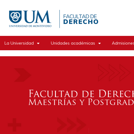
Pasar
al
contenido
principal
La Universidad
Unidades académicas
Admisiones