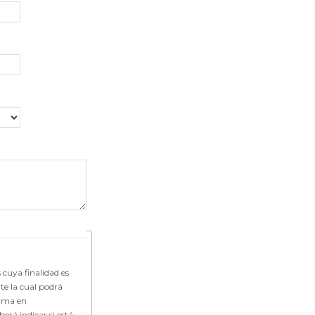
 cuya finalidad es
te la cual podrá
forma en
erá indicar si está