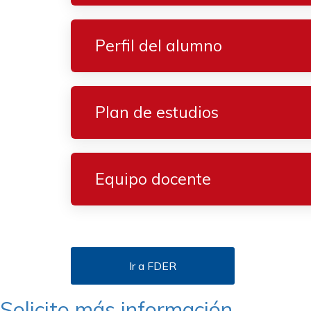
Perfil del alumno
Plan de estudios
Equipo docente
Ir a FDER
Solicito más información