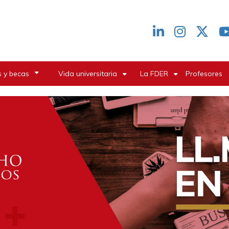
Redes
header
 y becas
Vida universitaria
La FDER
Profesores