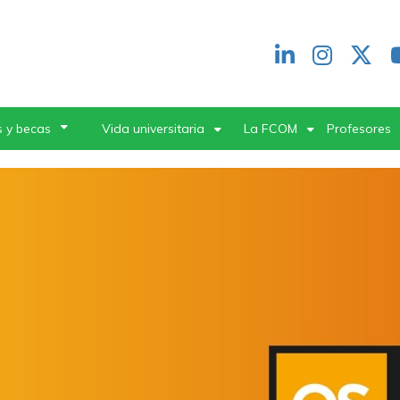
Redes
header
 y becas
Vida universitaria
La FCOM
Profesores