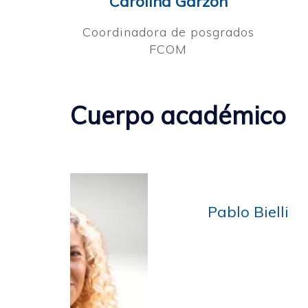
Carolina Garzón
Coordinadora de posgrados
FCOM
Cuerpo académico
ablo Bielli