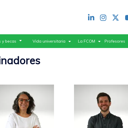
Redes
header
 y becas
Vida universitaria
La FCOM
Profesores
inadores