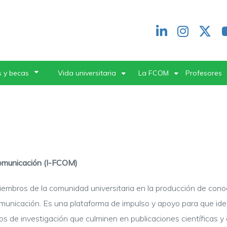
Redes
header
 y becas
Vida universitaria
La FCOM
Profesores
Comunicación (I-FCOM)
miembros de la comunidad universitaria en la producción de cono
omunicación. Es una plataforma de impulso y apoyo para que ide
 de investigación que culminen en publicaciones científicas y 