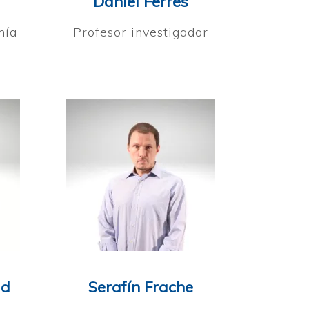
Daniel Ferrés
mía
Profesor investigador
ld
Serafín Frache