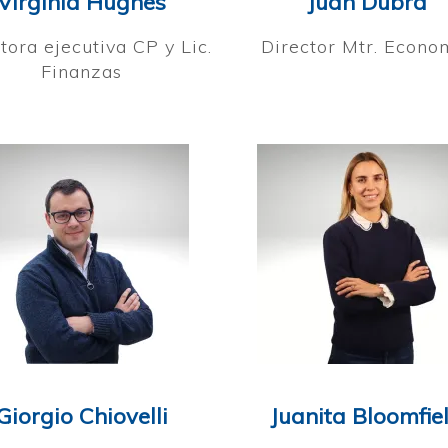
Virginia Hughes
Juan Dubra
tora ejecutiva CP y Lic.
Director Mtr. Econo
Finanzas
Giorgio Chiovelli
Juanita Bloomfie