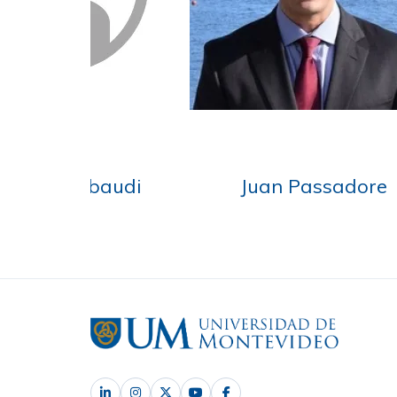
o Arozamena
Javier Marcus