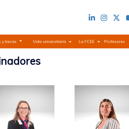
Redes
header
 y becas
Vida universitaria
La FCEE
Profesores
inadores