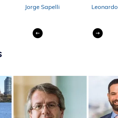
Elisa Seoane
Alejandro S
s