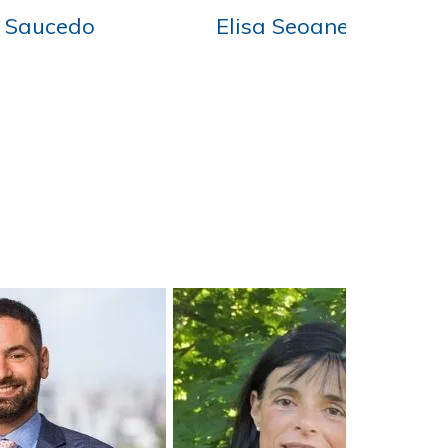
tanham
Celia Zunini