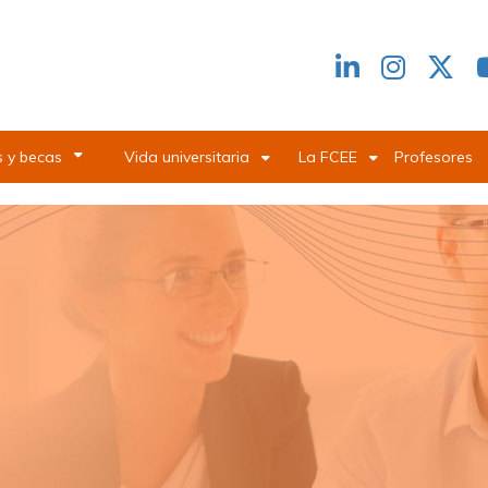
Redes
header
 y becas
Vida universitaria
La FCEE
Profesores