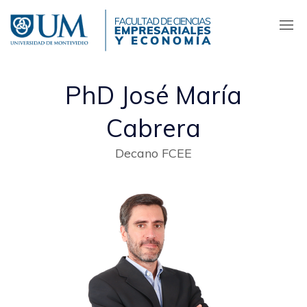
Pasar
al
contenido
principal
PhD José María
Cabrera
Decano FCEE