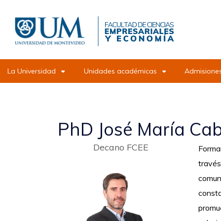
Pasar
al
contenido
principal
La Universidad
Unidades académicas
Admisiones
PhD José María Ca
Decano FCEE
Formam
través
comuni
consta
promue