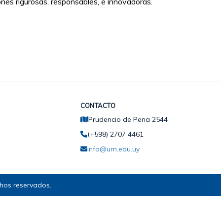
ones rigurosas, responsables, e innovadoras.
CONTACTO
Prudencio de Pena 2544
(+598) 2707 4461
info@um.edu.uy
hos reservados.