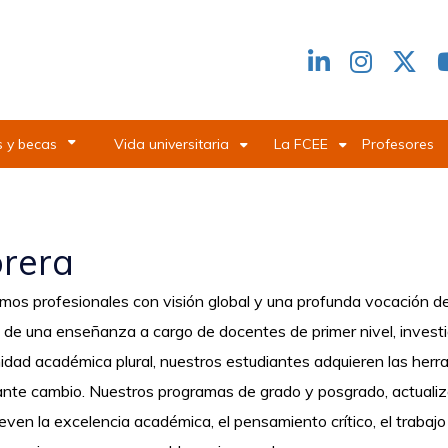
Redes
header
 y becas
Vida universitaria
La FCEE
Profesores
brera
os profesionales con visión global y una profunda vocación de s
 de una enseñanza a cargo de docentes de primer nivel, invest
dad académica plural, nuestros estudiantes adquieren las herr
nte cambio. Nuestros programas de grado y posgrado, actualiz
ven la excelencia académica, el pensamiento crítico, el trabaj