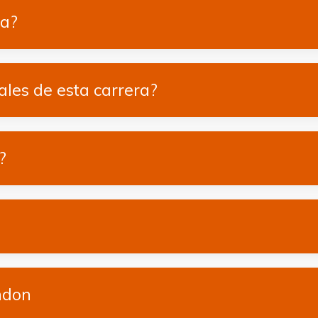
ra?
ales de esta carrera?
?
ndon