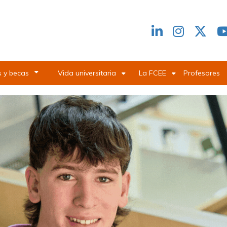
Redes
header
 y becas
Vida universitaria
La FCEE
Profesores