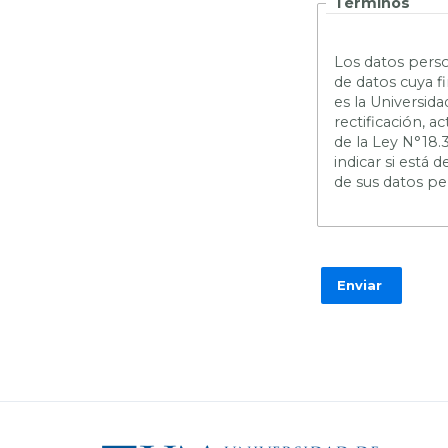
Términos
L
os datos perso
de datos cuya f
es la Universid
rectificación, 
de la Ley N°18.
indicar si está
de sus datos pe