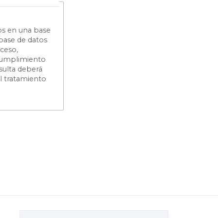
os en una base
 base de datos
cceso,
n cumplimiento
sulta deberá
el tratamiento