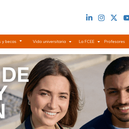
Redes
header
 y becas
Vida universitaria
La FCEE
Profesores