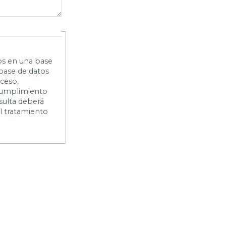
os en una base
 base de datos
cceso,
n cumplimiento
sulta deberá
el tratamiento