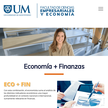
Pasar
al
contenido
principal
Economía + Finanzas