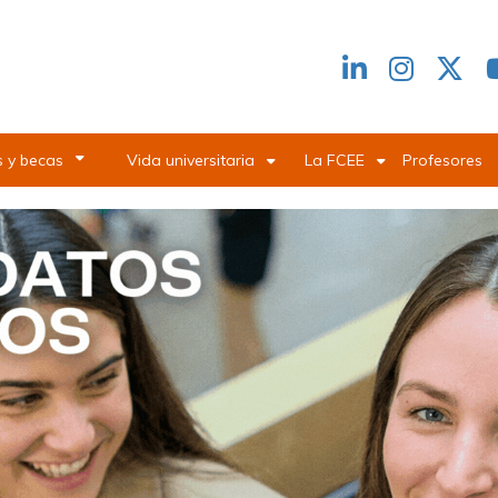
Redes
header
 y becas
Vida universitaria
La FCEE
Profesores