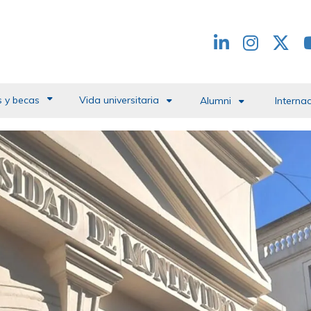
Redes
header
 y becas
Vida universitaria
Alumni
Interna