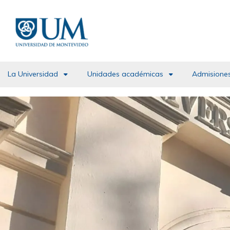
Pasar
al
contenido
principal
La Universidad
Unidades académicas
Admisiones