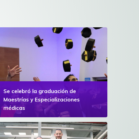
Se celebró la graduación de
Maestrías y Especializaciones
médicas
Se entregaron 132 títulos a egresados de
posgrados en la UM