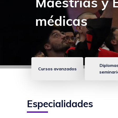
Maestrías y 
médicas
Diplomas
Cursos avanzados
seminari
Enlace
anclados
FCCB
Especialidades