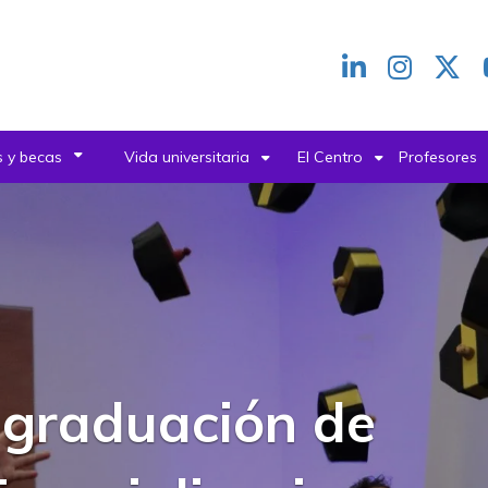
Redes
header
 y becas
Vida universitaria
El Centro
Profesores
a graduación de