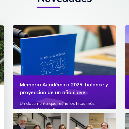
Memoria Académica 2025: balance y
proyección de un año clave
Un documento que reúne los hitos más
importantes del 2025
Ver más