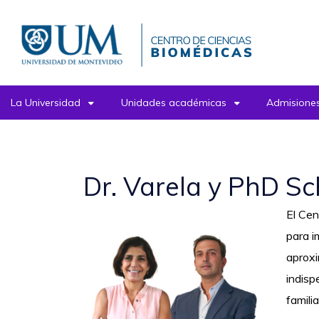
Pasar
al
contenido
principal
La Universidad
Unidades académicas
Admisiones
Dr. Varela y PhD S
El Cen
para i
aproxi
indisp
famili