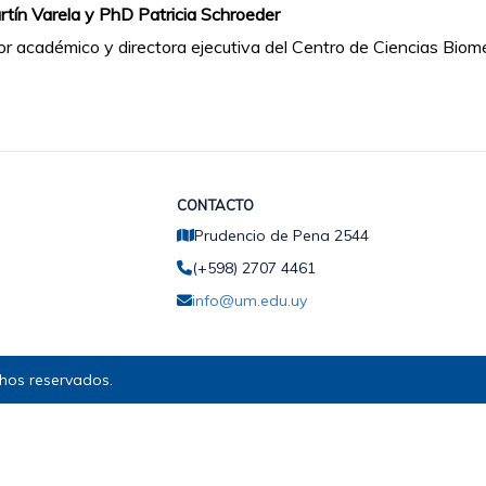
rtín Varela y PhD Patricia Schroeder
or académico y directora ejecutiva del Centro de Ciencias Bio
CONTACTO
Prudencio de Pena 2544
(+598) 2707 4461
info@um.edu.uy
hos reservados.