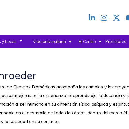
Redes
header
 y becas
Vida universitaria
El Centro
Profesores
chroeder
tro de Ciencias Biomédicas acompaña los cambios y las proyec
mpulsar mejoras en la enseñanza, el aprendizaje, la docencia y l
mación al ser humano en su dimensión física, psíquica y espiritu
ensable en el desarrollo de todas las áreas, dentro del marco ét
a y la sociedad en su conjunto.