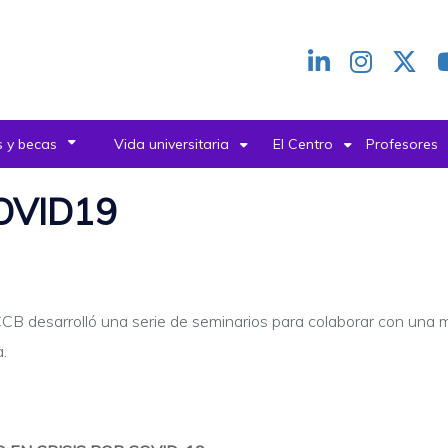
Redes
header
 y becas
Vida universitaria
El Centro
Profesores
COVID19
CCB desarrolló una serie de seminarios para colaborar con una m
.