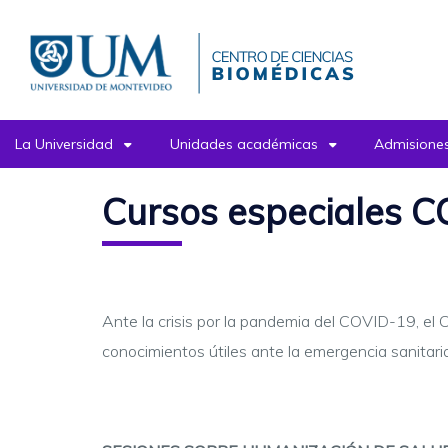
Pasar
al
contenido
principal
La Universidad
Unidades académicas
Admisiones
Cursos especiales 
Ante la crisis por la pandemia del COVID-19, el 
conocimientos útiles ante la emergencia sanitaria