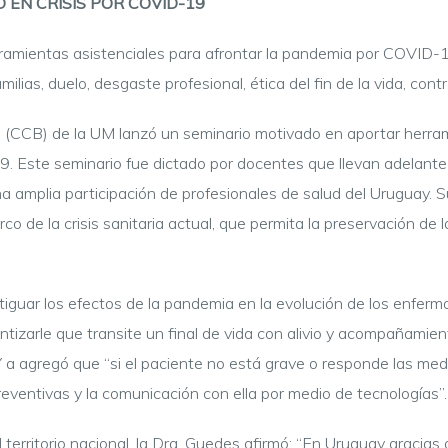
EN CRISIS POR COVID-19
ramientas asistenciales para afrontar la pandemia por COVID-19,
ias, duelo, desgaste profesional, ética del fin de la vida, contr
s (CCB) de la UM lanzó un seminario motivado en aportar herra
. Este seminario fue dictado por docentes que llevan adelante
a amplia participación de profesionales de salud del Uruguay. S
de la crisis sanitaria actual, que permita la preservación de la
uar los efectos de la pandemia en la evolución de los enfermo
izarle que transite un final de vida con alivio y acompañamient
Y a agregó que “si el paciente no está grave o responde las med
eventivas y la comunicación con ella por medio de tecnologías”.
 territorio nacional, la Dra. Guedes afirmó: “En Uruguay gracia