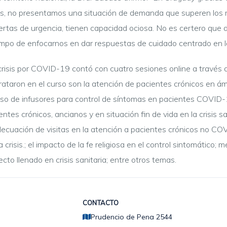
s, no presentamos una situación de demanda que superen los rec
uertas de urgencia, tienen capacidad ociosa. No es certero que 
empo de enfocarnos en dar respuestas de cuidado centrado en l
isis por COVID-19 contó con cuatro sesiones online a través de
taron en el curso son la atención de pacientes crónicos en ámbi
uso de infusores para control de síntomas en pacientes COVID-
s crónicos, ancianos y en situación fin de vida en la crisis san
adecuación de visitas en la atención a pacientes crónicos no C
crisis.; el impacto de la fe religiosa en el control sintomático; m
recto llenado en crisis sanitaria; entre otros temas.
CONTACTO
Prudencio de Pena 2544