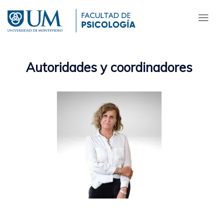
Pasar
al
contenido
principal
Autoridades y coordinadores