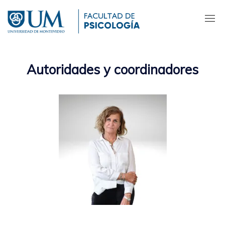
Pasar
al
contenido
principal
Autoridades y coordinadores