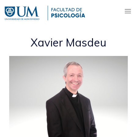
Pasar
al
contenido
principal
Xavier Masdeu