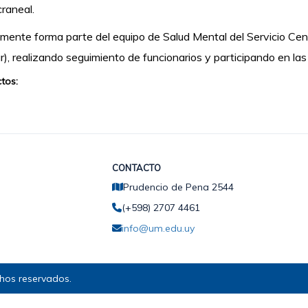
raneal.
mente forma parte del equipo de Salud Mental del Servicio Centr
r), realizando seguimiento de funcionarios y participando en las
tos:
CONTACTO
Prudencio de Pena 2544
(+598) 2707 4461
info@um.edu.uy
hos reservados.