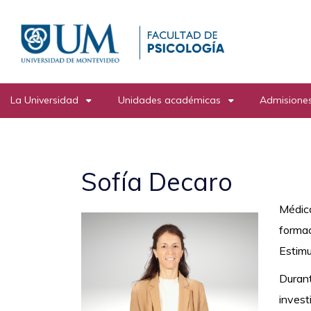
Pasar
al
contenido
principal
La Universidad
Unidades académicas
Admisiones
Sofía Decaro
Médica
formac
Estimu
Durant
invest