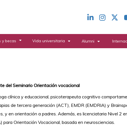
Redes
header
 y becas
Vida universitaria
Alumni
Interna
e del Seminario Orientación vocacional
oga clínica y educacional,
psicoterapeuta cognitivo comportame
apias de tercera generación (ACT), EMDR (EMDRIA) y Brainspot
s, y en orientación a padres. Además, es l
icenciataria Nivel 2
 para Orientación Vocacional, basada en neurosciencias.