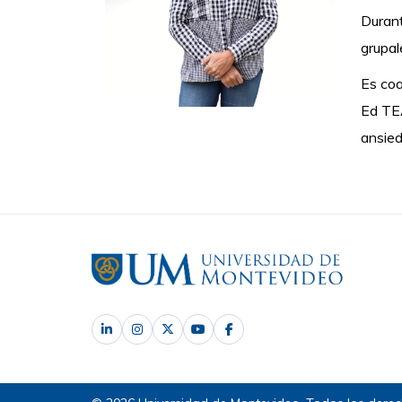
Durant
grupal
Es c
oa
Ed TEA
ansied