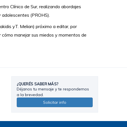
ntro Clínico de Sur, realizando abordajes
s y adolescentes (PROHS).
riakidis yT. Melian) próximo a editar, por
der cómo manejar sus miedos y momentos de
¿QUERÉS SABER MÁS?
Déjanos tu mensaje y te respondemos
a la brevedad.
Solicitar info