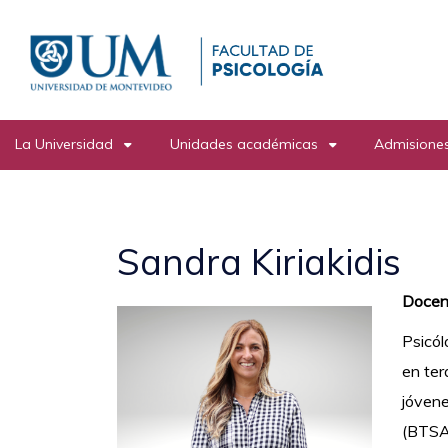
Pasar
al
contenido
principal
La Universidad
Unidades académicas
Admisiones
Sandra Kiriakidis
Docent
Psicól
en ter
jóvene
(BTSA)