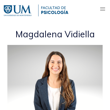
Pasar
al
contenido
principal
Magdalena Vidiella