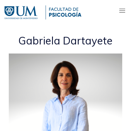
Pasar
al
contenido
principal
Gabriela Dartayete