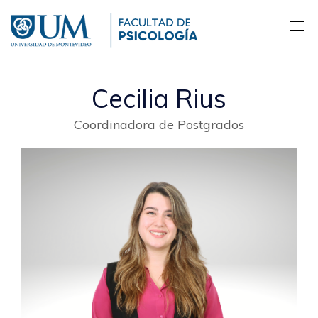
Pasar
al
contenido
principal
Cecilia Rius
Coordinadora de Postgrados