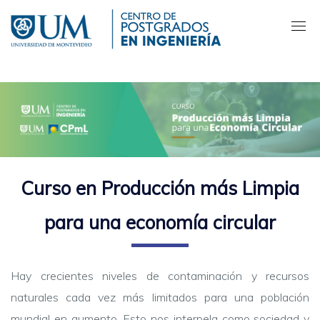
Pasar
al
contenido
principal
Curso en Producción más Limpia
para una economía circular
Hay crecientes niveles de contaminación y recursos
naturales cada vez más limitados para una población
mundial en aumento. Esto nos interpela como sociedad y