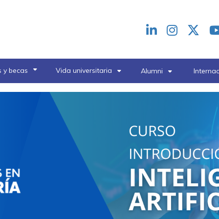
Redes
header
 y becas
Vida universitaria
Alumni
Interna