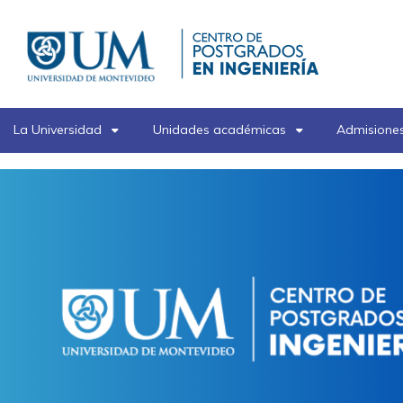
Pasar
al
contenido
principal
La Universidad
Unidades académicas
Admisiones