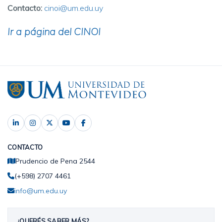
Contacto:
cinoi@um.edu.uy
Ir a página del CINOI
CONTACTO
Prudencio de Pena 2544
(+598) 2707 4461
info@um.edu.uy
¿QUERÉS SABER MÁS?