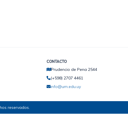
CONTACTO
Prudencio de Pena 2544
(+598) 2707 4461
info@um.edu.uy
hos reservados.