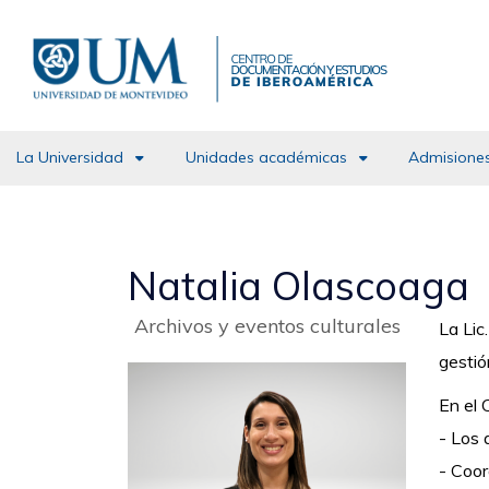
Pasar
al
contenido
principal
La Universidad
Unidades académicas
Admisiones
Natalia Olascoaga
Archivos y eventos culturales
La Lic
gestió
En el
- Los 
- Coor