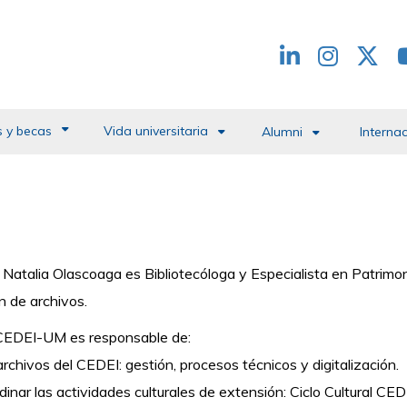
Redes
header
 y becas
Vida universitaria
Alumni
Interna
. Natalia Olascoaga es Bibliotecóloga y Especialista en Patrimo
n de archivos.
 CEDEI-UM es responsable de:
archivos del CEDEI: gestión, procesos técnicos y digitalización.
dinar las actividades culturales de extensión: Ciclo Cultural CED