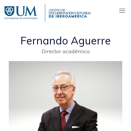
Pasar
al
contenido
principal
Fernando Aguerre
Director académico