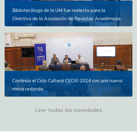
Bibliotecóloga de la UM fue reelecta para la
Directiva de la Asociación de Revistas Académicas
La Lic. Valentina Morandi, bibliotecóloga de la UM
desde hace más de dos décadas, asumió por segundo
período el rol de secretaria de la Asociación Uruguaya
de Revistas Académicas -AURA-
Ver más
Continúa el Ciclo Cultural CEDEI 2024 con una nueva
mesa redonda
Tres expositores presentaron en el marco del Ciclo:
“Los puertos del Río de la Plata en la historia de la
Leer todas las novedades
Medicina y la atención de la salud”
Ver más