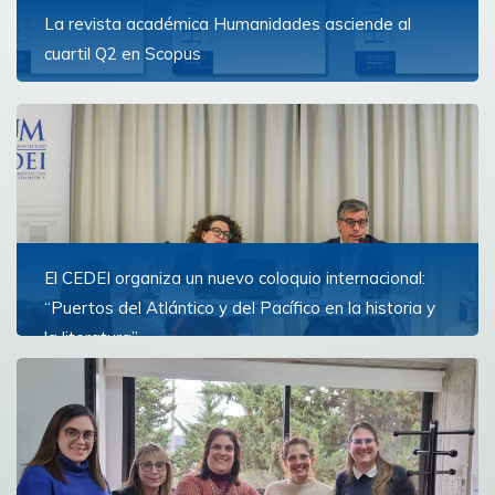
La revista académica Humanidades asciende al
cuartil Q2 en Scopus
La publicación divulga estudios especializados en
Filosofía, Historia y Literatura y se edita con una
periodicidad semestral
Ver más
El CEDEI organiza un nuevo coloquio internacional:
“Puertos del Atlántico y del Pacífico en la historia y
la literatura”
El programa se lleva a cabo de forma presencial en el
edificio central de la UM y también a través de Zoom
los días 24, 25 y 26 de julio
Ver más