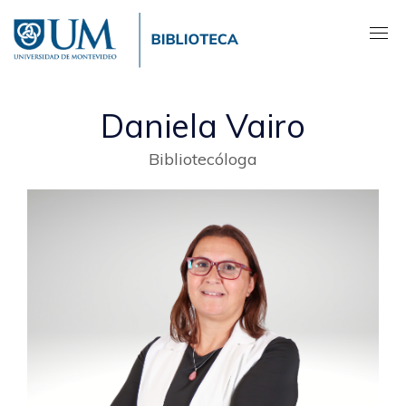
Pasar
al
contenido
principal
Daniela Vairo
Bibliotecóloga