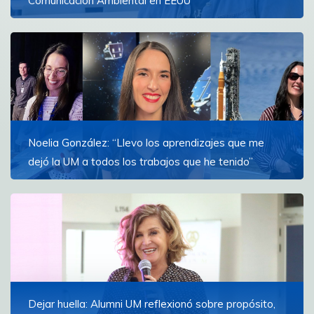
Comunicación Ambiental en EEUU
Lucía Di Cioco Iniciará su etapa en Michigan State
University y centrará su investigación en los medios de
América Latina
Ver más
Noelia González: “Llevo los aprendizajes que me
dejó la UM a todos los trabajos que he tenido”
La egresada de la FCOM dirigió la cobertura oficial
para la NASA en español del lanzamiento de Artemis
II, la primera misión tripulada en rodear la luna
Ver más
Dejar huella: Alumni UM reflexionó sobre propósito,