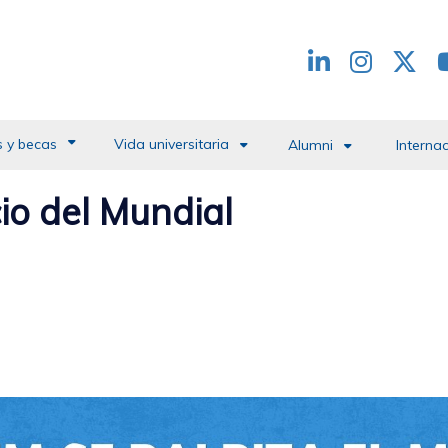
Redes
header
 y becas
Vida universitaria
Alumni
Interna
cio del Mundial