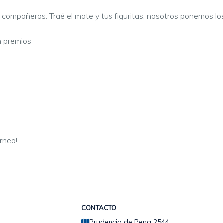
 compañeros. Traé el mate y tus figuritas; nosotros ponemos los
n premios
orneo!
CONTACTO
Prudencio de Pena 2544