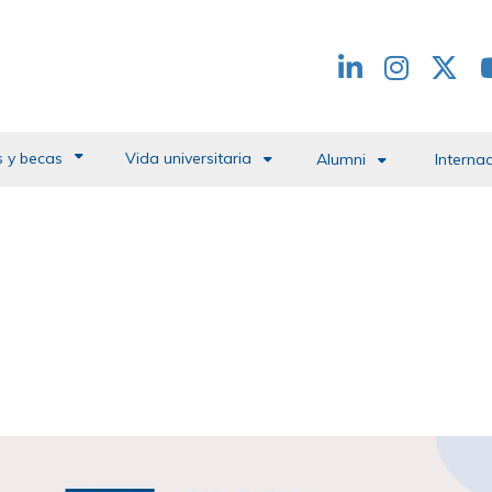
Redes
header
 y becas
Vida universitaria
Alumni
Interna