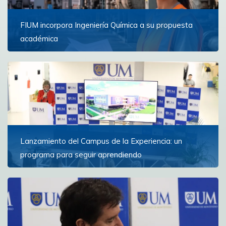
FIUM incorpora Ingeniería Química a su propuesta
académica
La nueva carrera comenzará en marzo de 2027 y
formará profesionales capaces de diseñar,
transformar y optimizar los procesos industriales que
están...
Ver más
Lanzamiento del Campus de la Experiencia: un
programa para seguir aprendiendo
La iniciativa ofrece un espacio de formación y reflexión
para personas con experiencia que buscan ampliar
horizontes y continuar creciendo personal e...
Ver más