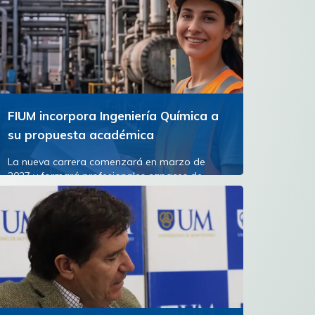
FIUM incorpora Ingeniería Química a
su propuesta académica
La nueva carrera comenzará en marzo de
2027 y formará profesionales capaces de
diseñar, transformar y optimizar los procesos
industriales que están...
Ver más