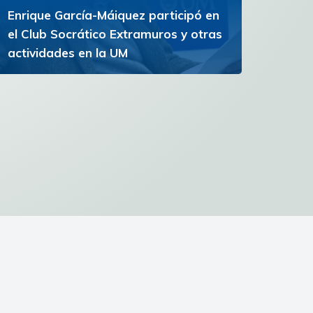
Enrique García-Máiquez participó en
el Club Socrático Extramuros y otras
actividades en la UM
El escritor español participó en conferencias,
una lectura de poesía y la inauguración del
Campus de la Experiencia
Ver más