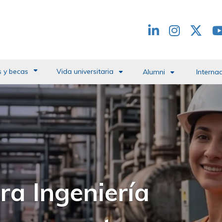
Redes
header
 y becas
Vida universitaria
Alumni
Interna
 del Campus de la