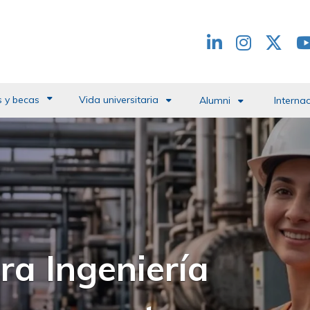
Redes
header
 y becas
Vida universitaria
Alumni
Interna
 del Campus de la