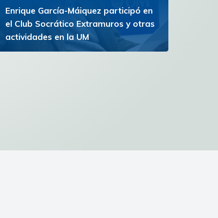
Enrique García-Máiquez participó en
el Club Socrático Extramuros y otras
actividades en la UM
El escritor español participó en conferencias,
una lectura de poesía y la inauguración del
Campus de la Experiencia
Ver más