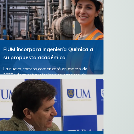
FIUM incorpora Ingeniería Química a
su propuesta académica
La nueva carrera comenzará en marzo de
2027 y formará profesionales capaces de
diseñar, transformar y optimizar los procesos
industriales que están...
Ver más