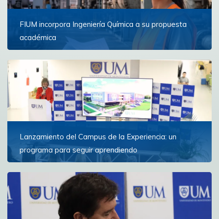
FIUM incorpora Ingeniería Química a su propuesta
académica
La nueva carrera comenzará en marzo de 2027 y
formará profesionales capaces de diseñar,
transformar y optimizar los procesos industriales que
están...
Ver más
Lanzamiento del Campus de la Experiencia: un
programa para seguir aprendiendo
La iniciativa ofrece un espacio de formación y reflexión
para personas con experiencia que buscan ampliar
horizontes y continuar creciendo personal e...
Ver más