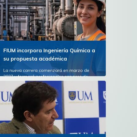
FIUM incorpora Ingeniería Química a
su propuesta académica
La nueva carrera comenzará en marzo de
2027 y formará profesionales capaces de
diseñar, transformar y optimizar los procesos
industriales que están...
Ver más