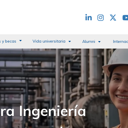
Redes
header
 y becas
Vida universitaria
Alumni
Interna
 del Campus de la