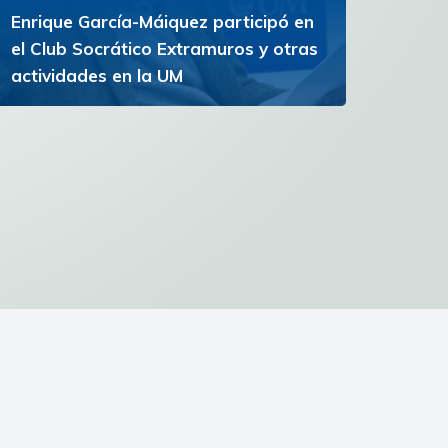
Enrique García-Máiquez participó en
el Club Socrático Extramuros y otras
actividades en la UM
El escritor español participó en conferencias,
una lectura de poesía y la inauguración del
Campus de la Experiencia
Ver más