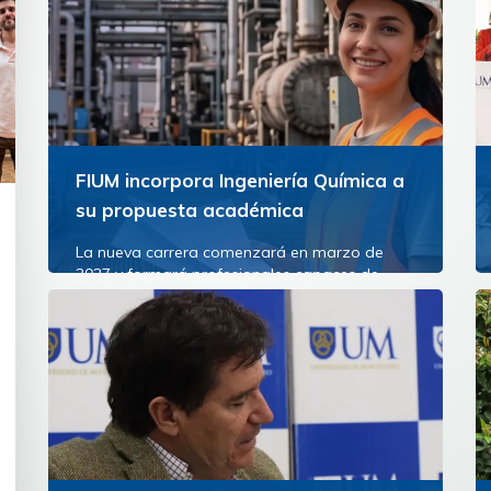
FIUM incorpora Ingeniería Química a
su propuesta académica
La nueva carrera comenzará en marzo de
2027 y formará profesionales capaces de
diseñar, transformar y optimizar los procesos
industriales que están...
Ver más