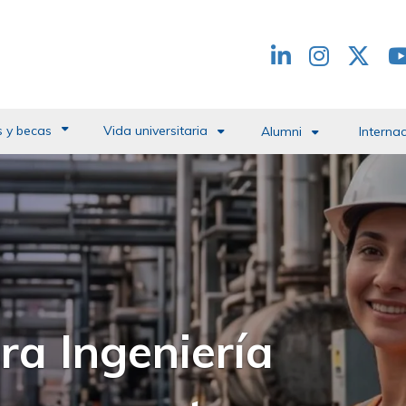
Redes
header
 y becas
Vida universitaria
Alumni
Interna
 del Campus de la