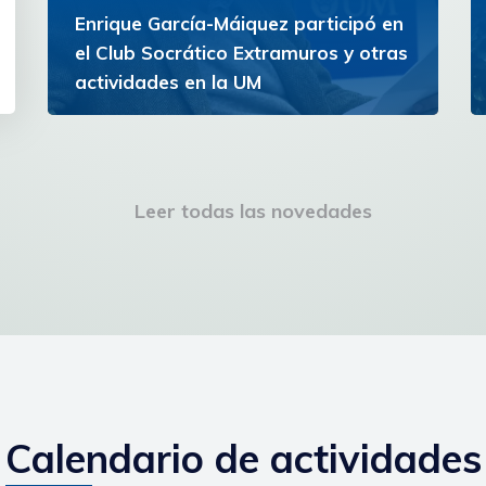
Enrique García-Máiquez participó en
el Club Socrático Extramuros y otras
actividades en la UM
El escritor español participó en conferencias,
una lectura de poesía y la inauguración del
Campus de la Experiencia
Leer todas las novedades
Ver más
Calendario de actividades