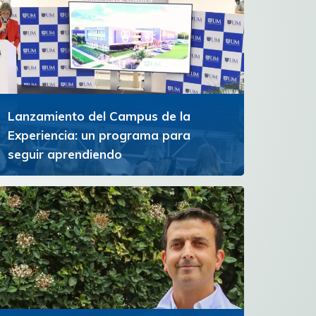
Lanzamiento del Campus de la
Experiencia: un programa para
seguir aprendiendo
La iniciativa ofrece un espacio de formación y
reflexión para personas con experiencia que
buscan ampliar horizontes y continuar
creciendo personal e...
Ver más